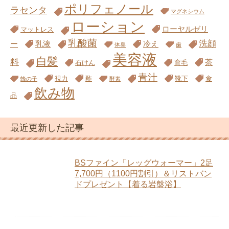
ポリフェノール
ラセンタ
マグネシウム
ローション
ローヤルゼリ
マットレス
乳酸菌
洗顔
ー
乳液
冷え
体臭
歯
美容液
白髪
料
茶
石けん
育毛
青汁
視力
酢
靴下
食
蜂の子
酵素
飲み物
品
最近更新した記事
BSファイン「レッグウォーマー」2足
7,700円（1100円割引）＆リストバン
ドプレゼント【着る岩盤浴】