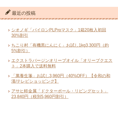
最近の投稿
シオノギ「パイロンPLProマスク」1箱20枚入初回
30%割引
ちこり村「有機黒にんにく」お試し1kg3,300円（約
5%割引）
エクストラバージンオリーブオイル「オリーブクエス
ト」2本購入で送料無料
「萬養生箋」お試し3,960円（40%OFF）【令和の和
漢/テレビショッピング】
アサヒ軽金属「ドクターポール・リビングセット」
23,840円（税別5,960円割引）