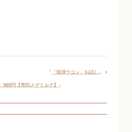
「
「琉球ウコン」お試し
」
）980円【雪印メグミルク】
」