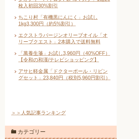
枚入初回30%割引
ちこり村「有機黒にんにく」お試し
1kg3,300円（約5%割引）
エクストラバージンオリーブオイル「オ
リーブクエスト」2本購入で送料無料
「萬養生箋」お試し3,960円（40%OFF）
【令和の和漢/テレビショッピング】
アサヒ軽金属「ドクターポール・リビン
グセット」23,840円（税別5,960円割引）
＞＞人気記事ランキング
カテゴリー