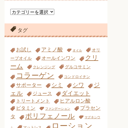
カ
テ
ゴ
リ
タグ
ー
アミノ酸
お試し
オリ
オイル
クリ
オールインワン
ーブオイル
ーム
グルコサミン
クレンジング
コラーゲン
コンドロイチン
ジ
シミ
シワ
サポーター
ェル
ダイエット
ジュース
ヒアルロン酸
トリートメント
プラセン
ビタミン
ファンデーション
ポリフェノール
タ
マグネシウ
ローション
マットレス
ム