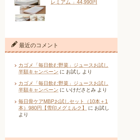
レミアム 」44,990円
最近のコメント
カゴメ「毎日飲む野菜」ジュースお試し
半額キャンペーン
に
お試し
より
カゴメ「毎日飲む野菜」ジュースお試し
半額キャンペーン
に
いけださとみ
より
毎日骨ケアMBPお試しセット（10本＋1
本）980円【雪印メグミルク】
に
お試し
より