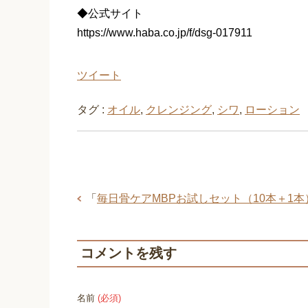
◆公式サイト
https://www.haba.co.jp/f/dsg-017911
ツイート
タグ :
オイル
,
クレンジング
,
シワ
,
ローション
「
毎日骨ケアMBPお試しセット（10本＋1本
コメントを残す
名前
(必須)