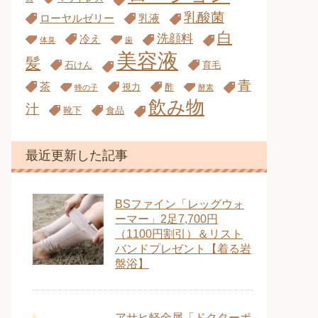
乳酸菌
ローヤルゼリー
乳液
白
洗顔料
冷え
体臭
歯
美容液
髪
石けん
育毛
青
茶
視力
酢
蜂の子
酵素
飲み物
汁
靴下
食品
最近更新した記事
BSファイン「レッグウォ
ーマー」2足7,700円
（1100円割引）＆リスト
バンドプレゼント【着る岩
盤浴】
アサヒ軽金属「ドクターポ