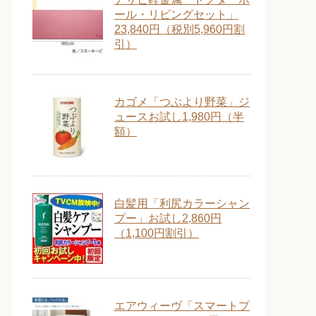
ール・リビングセット」
23,840円（税別5,960円割
引）
カゴメ「つぶより野菜」ジ
ュースお試し1,980円（半
額）
白髪用「利尻カラーシャン
プー」お試し2,860円
（1,100円割引）
エアウィーヴ「スマートプ