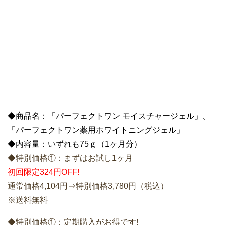
「パーフェクトワン薬用ホワイトニングジェル」
◆内容量：いずれも75ｇ（1ヶ月分）
◆特別価格①：まずはお試し1ヶ月
初回限定324円OFF!
通常価格4,104円⇒特別価格3,780円（税込）
※送料無料
◆特別価格①：定期購入がお得です!
定期購入・初回限定50％OFF!
通常価格4,104円⇒特別価格2,052円（税込）
※送料無料
※2回目以降は3,693円（税込）
［解約］定期購入は3回以上の継続購入となります。お届
け日やお届けペースの変更可能。
▶公式サイト⇒
新日本製薬 ≪パーフェクトワン≫