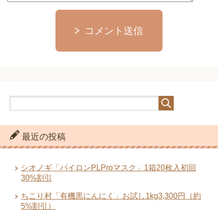
最近の投稿
シオノギ「パイロンPLProマスク」1箱20枚入初回
30%割引
ちこり村「有機黒にんにく」お試し1kg3,300円（約
5%割引）
エクストラバージンオリーブオイル「オリーブクエス
ト」2本購入で送料無料
「萬養生箋」お試し3,960円（40%OFF）【令和の和
漢/テレビショッピング】
アサヒ軽金属「ドクターポール・リビングセット」
23,840円（税別5,960円割引）