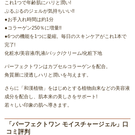
これ1つで年齢肌にハリと潤い!
ぷるぷるのジェルが気持ちいい!!
●お手入れ時間は約1分
●コラーゲン250％に増量!!
●6つの機能を1つに凝縮。毎日のスキンケアがこれ1本で
完了!
化粧水/美容液/乳液/パック/クリーム/化粧下地
パーフェクトワンはカプセルコラーゲンを配合。
角質層に浸透しハリと潤いを与えます。
さらに「和漢植物」をはじめとする植物由来などの美容液
成分を配合し、肌本来の美しさをサポート!
若々しい印象の肌へ導きます。
「パーフェクトワン モイスチャージェル」口
コミ評判