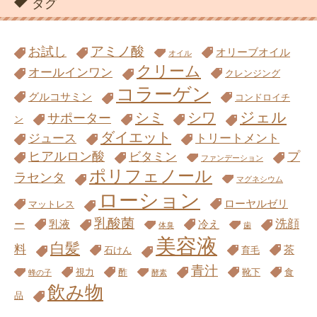
マグネシウム
ローション
ローヤルゼリ
マットレス
乳酸菌
洗顔
ー
乳液
冷え
体臭
歯
美容液
白髪
料
茶
石けん
育毛
青汁
視力
酢
靴下
食
蜂の子
酵素
飲み物
品
最近更新した記事
BSファイン「レッグウォーマー」2足
7,700円（1100円割引）＆リストバン
ドプレゼント【着る岩盤浴】
アサヒ軽金属「ドクターポール・リビ