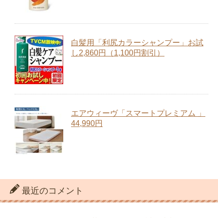
44,990円
最近のコメント
カゴメ「毎日飲む野菜」ジュースお試し半額キャンペ
ーン
に
お試し
より
カゴメ「毎日飲む野菜」ジュースお試し半額キャンペ
ーン
に
いけださとみ
より
毎日骨ケアMBPお試しセット（10本＋1本）980円
【雪印メグミルク】
に
お試し
より
アーカイブ