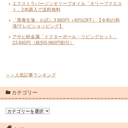
＞＞人気記事ランキング
カテゴリー
カ
テ
ゴ
リ
タグ
ー
アミノ酸
お試し
オリーブオイル
オイル
クリーム
オールインワン
クレンジング
コラーゲン
グルコサミン
コンドロイチ
ジェル
シミ
シワ
サポーター
ン
ダイエット
ジュース
トリートメント
ヒアルロン酸
プ
ビタミン
ファンデーション
ポリフェノール
ラセンタ